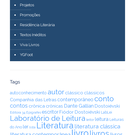
Projetos
Promoções
Residência Literária
Textos Inéditos
Viva Livros
YGFoot
Tags
autor
clássico
clássicos
autoconhecimento
conto
contemporâneo
Companhia das Letras
contos
Dante Gallian
crônica
crônicas
Dostoiévski
escritor
Fiódor Dostoiévski
LabLei
Editora 34
Epígrafes
Laboratório de Leitura
leitura
Leituras
leitor
Literatura
literatura clássica
ler
do Ano
lista
livro
livros
literatura contemporânea
livros