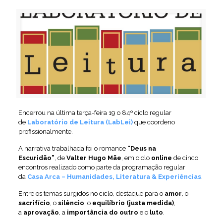
Encerrou na última terça-feira 19 o 84º ciclo regular
de
Laboratório de Leitura (LabLei)
que coordeno
profissionalmente.
A narrativa trabalhada foi o romance
“Deus na
Escuridão”
, de
Valter Hugo Mãe
, em ciclo
online
de cinco
encontros realizado como parte da programação regular
da
Casa Arca – Humanidades, Literatura & Experiências
.
Entre os temas surgidos no ciclo, destaque para o
amor
, o
sacrifício
, o
silêncio
, o
equilíbrio (justa medida)
,
a
aprovação
, a
importância do outro
e o
luto
.