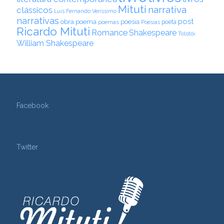
Mituti
narrativa
clássicos
Luis Fernando Veríssimo
narrativas
post
obra
poema
poesia
poemas
poeta
Poesias
Ricardo Mituti
Romance
Shakespeare
Tolstói
William Shakespeare
Facebook
Twitter