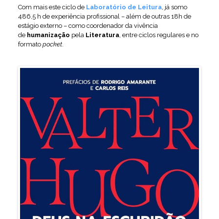
Com mais este ciclo de
Laboratório de Leitura
, já somo
486,5 h de experiência profissional – além de outras 18h de
estágio externo – como coordenador da vivência
de
humanização
pela
Literatura
, entre ciclos regulares e no
formato
pocket
.