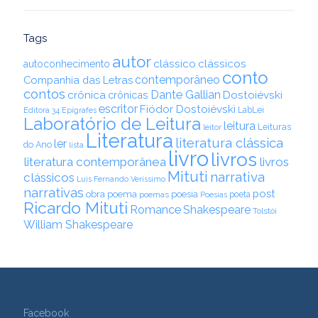
Tags
autor
clássico
clássicos
autoconhecimento
conto
contemporâneo
Companhia das Letras
contos
Dante Gallian
crônica
crônicas
Dostoiévski
escritor
Fiódor Dostoiévski
LabLei
Editora 34
Epígrafes
Laboratório de Leitura
leitura
Leituras
leitor
Literatura
literatura clássica
ler
do Ano
lista
livro
livros
literatura contemporânea
livros
Mituti
narrativa
clássicos
Luis Fernando Veríssimo
narrativas
post
obra
poema
poesia
poemas
poeta
Poesias
Ricardo Mituti
Romance
Shakespeare
Tolstói
William Shakespeare
Facebook