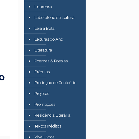
Imprensa
–
Laboratório de Leitura
Leia a Bula
Leituras do Ano
Literatura
Poemas & Poesias
Prêmios
o
Produção de Conteúdo
Projetos
Promoções
Residência Literária
Textos Inéditos
Viva Livros