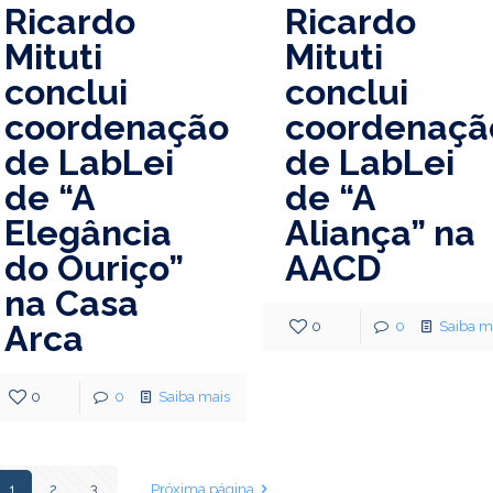
Ricardo
Ricardo
Mituti
Mituti
conclui
conclui
coordenação
coordenaçã
de LabLei
de LabLei
de “A
de “A
Elegância
Aliança” na
do Ouriço”
AACD
na Casa
Arca
0
0
Saiba m
0
0
Saiba mais
1
2
3
Próxima página