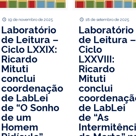
19 de novembro de 2025
18 de setembro de 2025
Laboratório
Laboratório
de Leitura –
de Leitura 
Ciclo LXXIX:
Ciclo
Ricardo
LXXVIII:
Mituti
Ricardo
conclui
Mituti
coordenação
conclui
de LabLei
coordenaçã
de “O Sonho
de LabLei
de um
de “As
Homem
Intermitênc