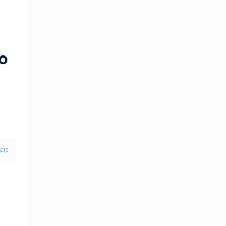
o
ais