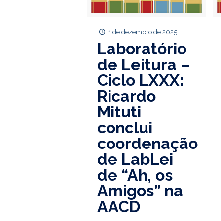
1 de dezembro de 2025
Laboratório
de Leitura –
Ciclo LXXX:
Ricardo
Mituti
conclui
coordenação
de LabLei
de “Ah, os
Amigos” na
AACD