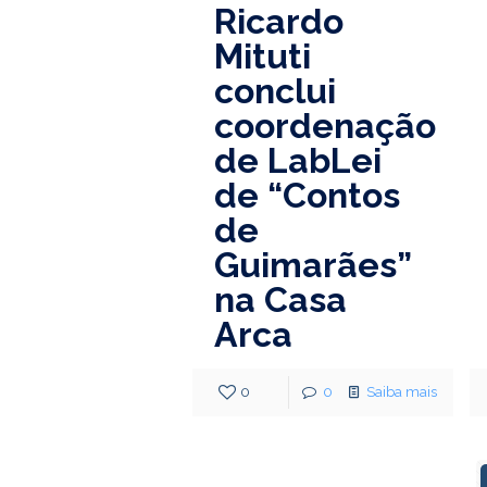
Ricardo
Mituti
conclui
coordenação
de LabLei
de “Contos
de
Guimarães”
na Casa
Arca
0
0
Saiba mais