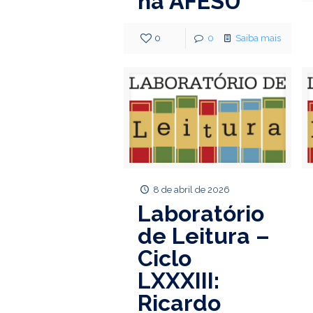
na AFESU
0
0
Saiba mais
8 de abril de 2026
Laboratório
de Leitura –
Ciclo
LXXXIII:
Ricardo