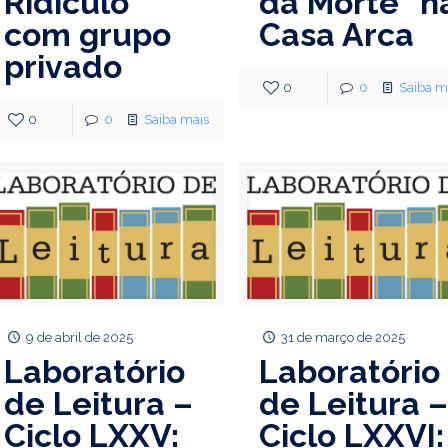
Ridículo”
da Morte” n
com grupo
Casa Arca
privado
0
0
Saiba m
0
0
Saiba mais
9 de abril de 2025
31 de março de 2025
Laboratório
Laboratório
de Leitura –
de Leitura 
Ciclo LXXV:
Ciclo LXXVI: