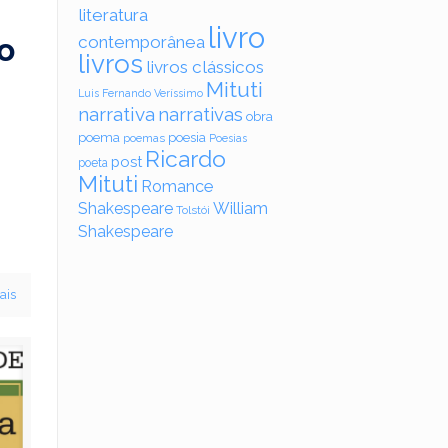
literatura
livro
o
contemporânea
livros
livros clássicos
Mituti
Luis Fernando Veríssimo
narrativa
narrativas
obra
poema
poesia
poemas
Poesias
Ricardo
post
poeta
Mituti
Romance
Shakespeare
William
Tolstói
Shakespeare
ais