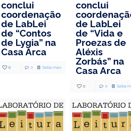
conclui
conclui
coordenação
coordenaçã
de LabLei
de LabLei
de “Contos
de “Vida e
de Lygia” na
Proezas de
Casa Arca
Aléxis
Zorbás” na
0
0
Saiba mais
Casa Arca
0
0
Saiba m