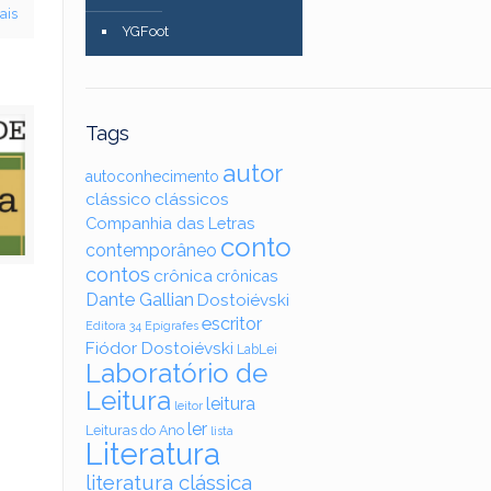
ais
YGFoot
Tags
autor
autoconhecimento
clássico
clássicos
Companhia das Letras
conto
contemporâneo
contos
crônica
crônicas
Dante Gallian
Dostoiévski
escritor
Editora 34
Epígrafes
Fiódor Dostoiévski
LabLei
–
Laboratório de
Leitura
leitura
leitor
ler
Leituras do Ano
lista
Literatura
literatura clássica