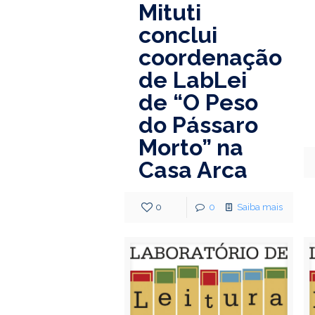
Mituti
conclui
coordenação
de LabLei
de “O Peso
do Pássaro
Morto” na
Casa Arca
0
0
Saiba mais