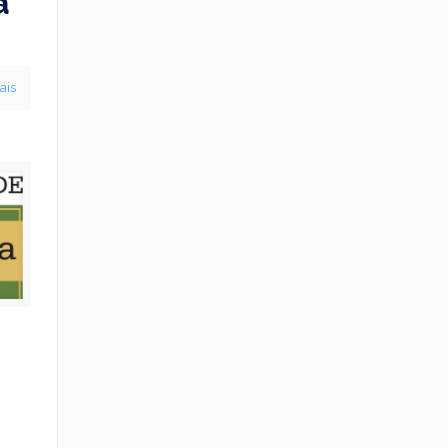
a
ais
–