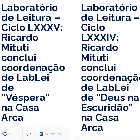
Laboratório
Laboratório
de Leitura –
de Leitura 
Ciclo LXXXV:
Ciclo
Ricardo
LXXXIV:
Mituti
Ricardo
conclui
Mituti
coordenação
conclui
de LabLei
coordenaçã
de
de LabLei
“Véspera”
de “Deus na
na Casa
Escuridão”
Arca
na Casa
Arca
0
0
Saiba mais