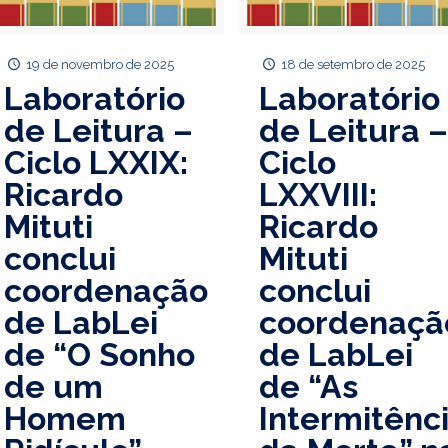
19 de novembro de 2025
18 de setembro de 2025
Laboratório
Laboratório
de Leitura –
de Leitura 
Ciclo LXXIX:
Ciclo
Ricardo
LXXVIII:
Mituti
Ricardo
conclui
Mituti
coordenação
conclui
de LabLei
coordenaçã
de “O Sonho
de LabLei
de um
de “As
Homem
Intermitênc