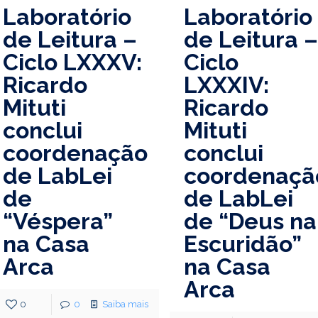
Laboratório
Laboratório
de Leitura –
de Leitura 
Ciclo LXXXV:
Ciclo
Ricardo
LXXXIV:
Mituti
Ricardo
conclui
Mituti
coordenação
conclui
de LabLei
coordenaçã
de
de LabLei
“Véspera”
de “Deus na
na Casa
Escuridão”
Arca
na Casa
Arca
0
0
Saiba mais