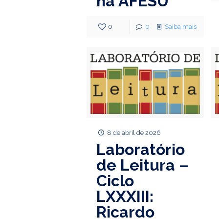
na AFESU
0
0
Saiba mais
8 de abril de 2026
Laboratório
de Leitura –
Ciclo
LXXXIII:
Ricardo