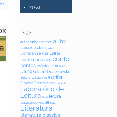
ais
YGFoot
Tags
autor
autoconhecimento
clássico
clássicos
Companhia das Letras
conto
contemporâneo
contos
crônica
crônicas
Dante Gallian
Dostoiévski
escritor
Editora 34
Epígrafes
Fiódor Dostoiévski
LabLei
–
Laboratório de
Leitura
leitura
leitor
ler
Leituras do Ano
lista
Literatura
literatura clássica