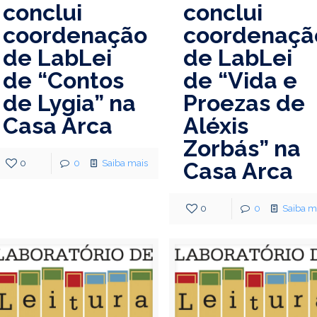
conclui
conclui
coordenação
coordenaçã
de LabLei
de LabLei
de “Contos
de “Vida e
de Lygia” na
Proezas de
Casa Arca
Aléxis
Zorbás” na
0
0
Saiba mais
Casa Arca
0
0
Saiba m