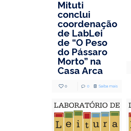
Mituti
conclui
coordenação
de LabLei
de “O Peso
do Pássaro
Morto” na
Casa Arca
0
0
Saiba mais