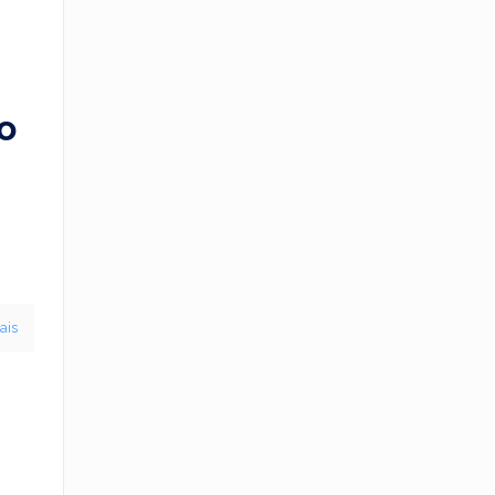
o
ais