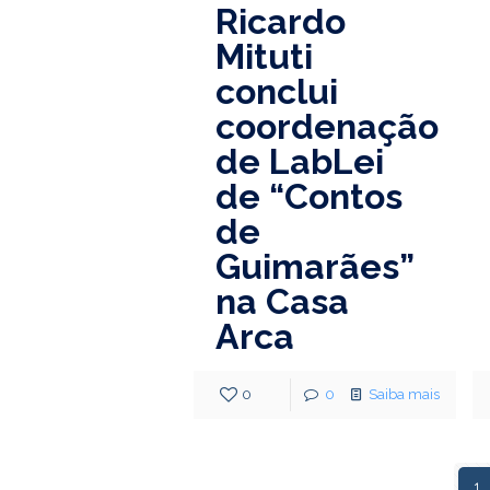
Ricardo
Mituti
conclui
coordenação
de LabLei
de “Contos
de
Guimarães”
na Casa
Arca
0
0
Saiba mais
1