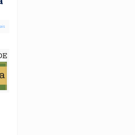
a
ais
–