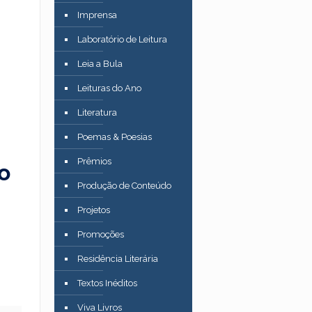
Imprensa
–
Laboratório de Leitura
Leia a Bula
Leituras do Ano
Literatura
Poemas & Poesias
Prêmios
o
Produção de Conteúdo
Projetos
Promoções
Residência Literária
Textos Inéditos
Viva Livros