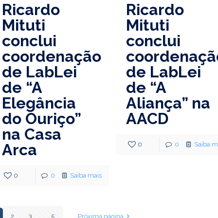
Ricardo
Ricardo
Mituti
Mituti
conclui
conclui
coordenação
coordenaçã
de LabLei
de LabLei
de “A
de “A
Elegância
Aliança” na
do Ouriço”
AACD
na Casa
Arca
0
0
Saiba m
0
0
Saiba mais
2
3
...
5
Próxima página