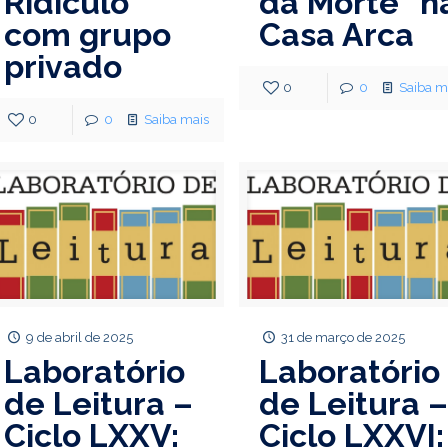
Ridículo”
da Morte” n
com grupo
Casa Arca
privado
0
0
Saiba m
0
0
Saiba mais
9 de abril de 2025
31 de março de 2025
Laboratório
Laboratório
de Leitura –
de Leitura 
Ciclo LXXV:
Ciclo LXXVI: