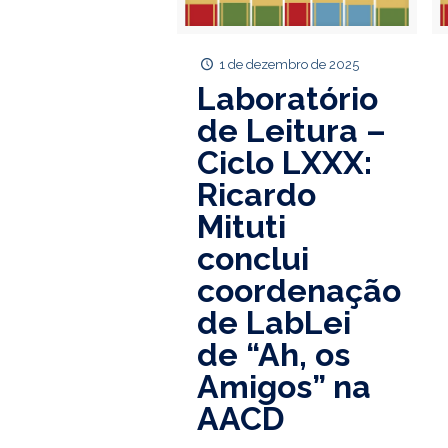
1 de dezembro de 2025
Laboratório
de Leitura –
Ciclo LXXX:
Ricardo
Mituti
conclui
coordenação
de LabLei
de “Ah, os
Amigos” na
AACD