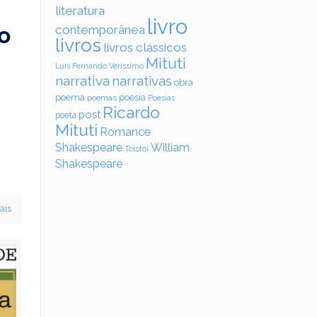
literatura
livro
o
contemporânea
livros
livros clássicos
Mituti
Luis Fernando Veríssimo
narrativa
narrativas
obra
poema
poesia
poemas
Poesias
Ricardo
post
poeta
Mituti
Romance
Shakespeare
William
Tolstói
Shakespeare
ais