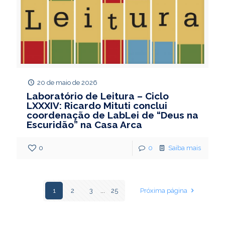
20 de maio de 2026
Laboratório de Leitura – Ciclo
LXXXIV: Ricardo Mituti conclui
coordenação de LabLei de “Deus na
Escuridão” na Casa Arca
0
0
Saiba mais
1
2
3
...
25
Próxima página