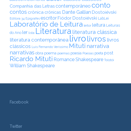
conto
contemporâneo
Companhia das Letras
contos
Dante Gallian
crônica
crônicas
Dostoiévski
escritor
Fiódor Dostoiévski
LabLei
Editora 34
Epígrafes
Laboratório de Leitura
leitura
Leituras
leitor
Literatura
literatura clássica
ler
do Ano
lista
livro
livros
literatura contemporânea
livros
Mituti
narrativa
clássicos
Luis Fernando Veríssimo
narrativas
post
obra
poema
poesia
poemas
poeta
Poesias
Ricardo Mituti
Romance
Shakespeare
Tolstói
William Shakespeare
Facebook
Twitter