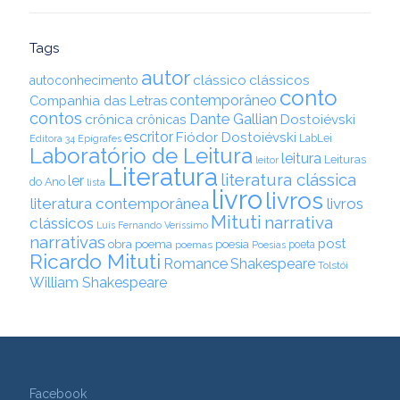
Tags
autor
clássico
clássicos
autoconhecimento
conto
contemporâneo
Companhia das Letras
contos
Dante Gallian
crônica
crônicas
Dostoiévski
escritor
Fiódor Dostoiévski
LabLei
Editora 34
Epígrafes
Laboratório de Leitura
leitura
Leituras
leitor
Literatura
literatura clássica
ler
do Ano
lista
livro
livros
literatura contemporânea
livros
Mituti
narrativa
clássicos
Luis Fernando Veríssimo
narrativas
post
obra
poema
poesia
poemas
poeta
Poesias
Ricardo Mituti
Romance
Shakespeare
Tolstói
William Shakespeare
Facebook