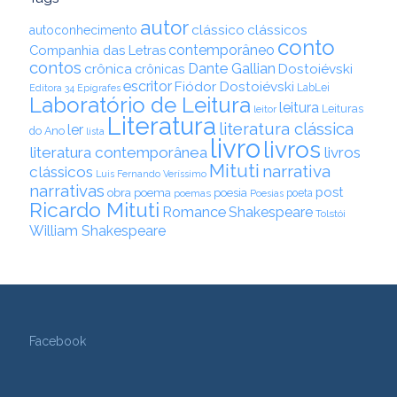
autor
clássico
clássicos
autoconhecimento
conto
contemporâneo
Companhia das Letras
contos
Dante Gallian
crônica
crônicas
Dostoiévski
escritor
Fiódor Dostoiévski
LabLei
Editora 34
Epígrafes
Laboratório de Leitura
leitura
Leituras
leitor
Literatura
literatura clássica
ler
do Ano
lista
livro
livros
literatura contemporânea
livros
Mituti
narrativa
clássicos
Luis Fernando Veríssimo
narrativas
post
obra
poema
poesia
poemas
poeta
Poesias
Ricardo Mituti
Romance
Shakespeare
Tolstói
William Shakespeare
Facebook