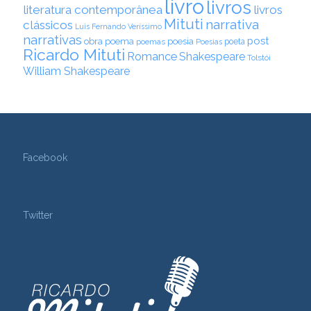
livro
livros
literatura contemporânea
livros
Mituti
narrativa
clássicos
Luis Fernando Veríssimo
narrativas
post
obra
poema
poesia
poemas
poeta
Poesias
Ricardo Mituti
Romance
Shakespeare
Tolstói
William Shakespeare
Facebook
Twitter