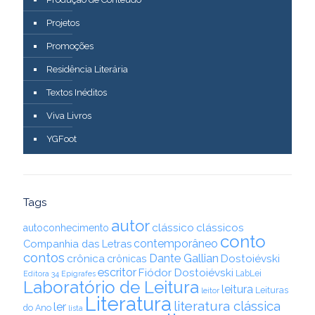
Projetos
Promoções
Residência Literária
Textos Inéditos
Viva Livros
YGFoot
Tags
autor
clássico
clássicos
autoconhecimento
conto
contemporâneo
Companhia das Letras
contos
Dante Gallian
crônica
crônicas
Dostoiévski
escritor
Fiódor Dostoiévski
LabLei
Editora 34
Epígrafes
Laboratório de Leitura
leitura
Leituras
leitor
Literatura
literatura clássica
ler
do Ano
lista