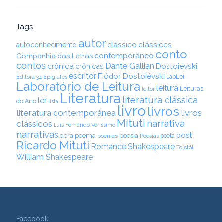
Tags
autor
clássico
clássicos
autoconhecimento
conto
contemporâneo
Companhia das Letras
contos
Dante Gallian
crônica
crônicas
Dostoiévski
escritor
Fiódor Dostoiévski
LabLei
Editora 34
Epígrafes
Laboratório de Leitura
leitura
Leituras
leitor
Literatura
literatura clássica
ler
do Ano
lista
livro
livros
literatura contemporânea
livros
Mituti
narrativa
clássicos
Luis Fernando Veríssimo
narrativas
post
obra
poema
poesia
poemas
poeta
Poesias
Ricardo Mituti
Romance
Shakespeare
Tolstói
William Shakespeare
Facebook