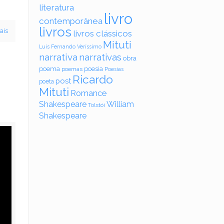
literatura
livro
contemporânea
livros
ais
livros clássicos
Mituti
Luis Fernando Veríssimo
narrativa
narrativas
obra
poema
poesia
poemas
Poesias
Ricardo
post
poeta
Mituti
Romance
Shakespeare
William
Tolstói
Shakespeare