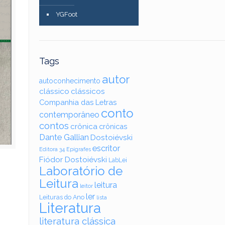
YGFoot
Tags
autor
autoconhecimento
clássico
clássicos
Companhia das Letras
conto
contemporâneo
contos
crônica
crônicas
Dante Gallian
Dostoiévski
escritor
Editora 34
Epígrafes
Fiódor Dostoiévski
LabLei
Laboratório de
Leitura
leitura
leitor
ler
Leituras do Ano
lista
Literatura
literatura clássica