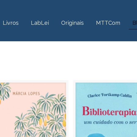
Livros
LabLei
Originais
MTTCom
B