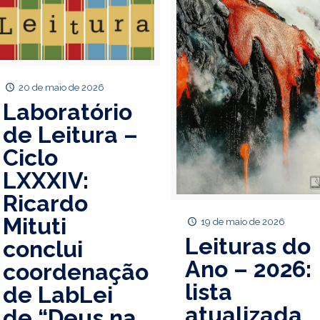
20 de maio de 2026
Laboratório
de Leitura –
Ciclo
LXXXIV:
Ricardo
Mituti
19 de maio de 2026
Leituras do
conclui
Ano – 2026:
coordenação
lista
de LabLei
atualizada
de “Deus na