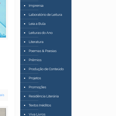
Imprensa
Laboratório de Leitura
Leia a Bula
Leituras do Ano
Literatura
Poemas & Poesias
Prêmios
Produção de Conteúdo
Projetos
Promoções
ais
Residência Literária
Textos Inéditos
Viva Livros