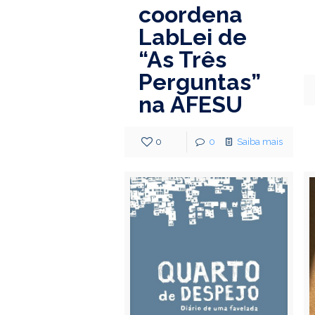
coordena
LabLei de
“As Três
Perguntas”
na AFESU
0
0
Saiba mais