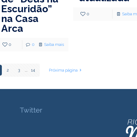
Escuridão”
0
Saiba m
na Casa
Arca
0
0
Saiba mais
2
3
...
14
Próxima página
Twitter