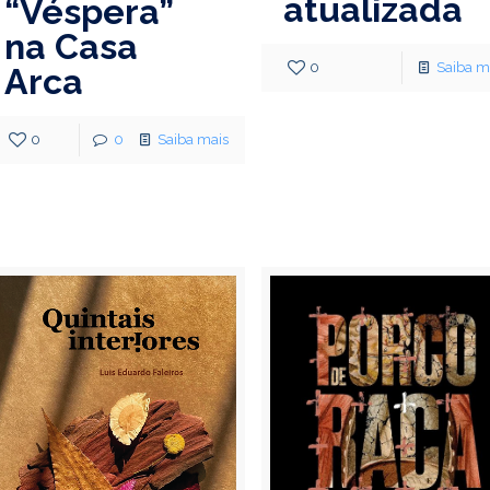
atualizada
“Véspera”
na Casa
0
Saiba m
Arca
0
0
Saiba mais