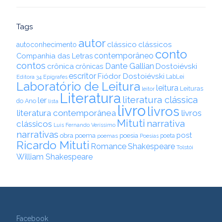
Tags
autor
clássico
clássicos
autoconhecimento
conto
contemporâneo
Companhia das Letras
contos
Dante Gallian
crônica
crônicas
Dostoiévski
escritor
Fiódor Dostoiévski
LabLei
Editora 34
Epígrafes
Laboratório de Leitura
leitura
Leituras
leitor
Literatura
literatura clássica
ler
do Ano
lista
livro
livros
literatura contemporânea
livros
Mituti
narrativa
clássicos
Luis Fernando Veríssimo
narrativas
post
obra
poema
poesia
poemas
poeta
Poesias
Ricardo Mituti
Romance
Shakespeare
Tolstói
William Shakespeare
Facebook