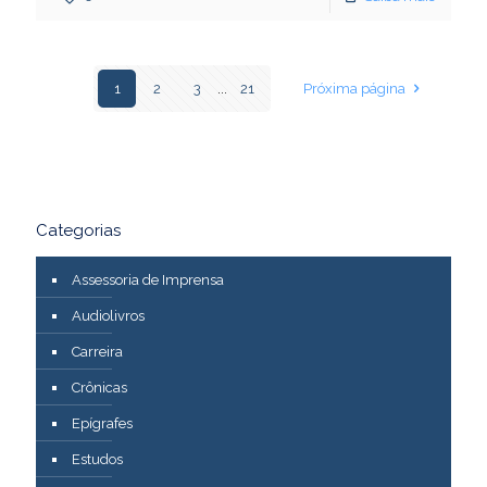
1
2
3
...
21
Próxima página
Categorias
Assessoria de Imprensa
Audiolivros
Carreira
Crônicas
Epígrafes
Estudos