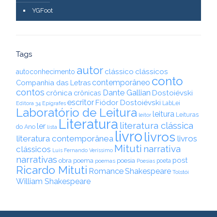
YGFoot
Tags
autor
clássico
clássicos
autoconhecimento
conto
contemporâneo
Companhia das Letras
contos
Dante Gallian
crônica
crônicas
Dostoiévski
escritor
Fiódor Dostoiévski
LabLei
Editora 34
Epígrafes
Laboratório de Leitura
leitura
Leituras
leitor
Literatura
literatura clássica
ler
do Ano
lista
livro
livros
literatura contemporânea
livros
Mituti
narrativa
clássicos
Luis Fernando Veríssimo
narrativas
post
obra
poema
poesia
poemas
poeta
Poesias
Ricardo Mituti
Romance
Shakespeare
Tolstói
William Shakespeare