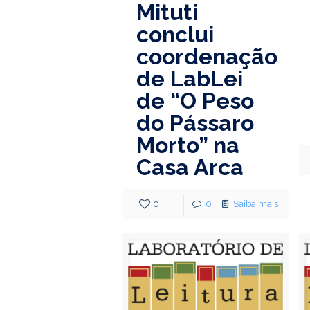
Mituti
conclui
coordenação
de LabLei
de “O Peso
do Pássaro
Morto” na
Casa Arca
0
0
Saiba mais