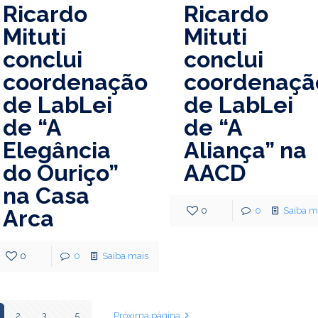
Ricardo
Ricardo
Mituti
Mituti
conclui
conclui
coordenação
coordenaçã
de LabLei
de LabLei
de “A
de “A
Elegância
Aliança” na
do Ouriço”
AACD
na Casa
Arca
0
0
Saiba m
0
0
Saiba mais
2
3
...
5
Próxima página