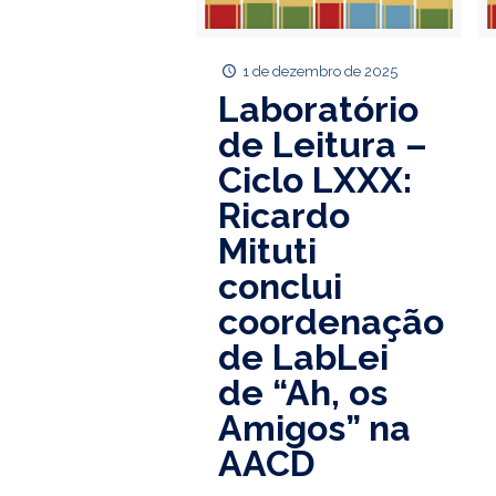
1 de dezembro de 2025
Laboratório
de Leitura –
Ciclo LXXX:
Ricardo
Mituti
conclui
coordenação
de LabLei
de “Ah, os
Amigos” na
AACD