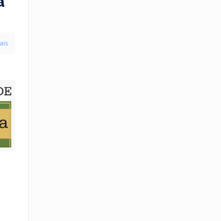
a
ais
–