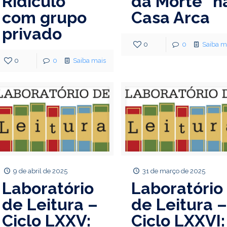
Ridículo”
da Morte” n
com grupo
Casa Arca
privado
0
0
Saiba m
0
0
Saiba mais
9 de abril de 2025
31 de março de 2025
Laboratório
Laboratório
de Leitura –
de Leitura 
Ciclo LXXV:
Ciclo LXXVI: