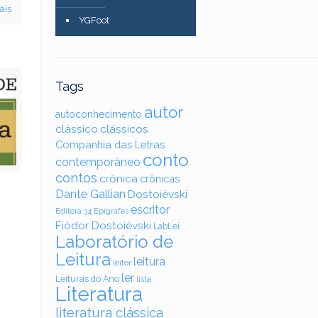
ais
YGFoot
Tags
autor
autoconhecimento
clássico
clássicos
Companhia das Letras
conto
contemporâneo
contos
crônica
crônicas
Dante Gallian
Dostoiévski
escritor
Editora 34
Epígrafes
Fiódor Dostoiévski
LabLei
–
Laboratório de
Leitura
leitura
leitor
ler
Leituras do Ano
lista
Literatura
literatura clássica