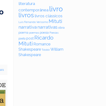
literatura
livro
o
contemporânea
livros
livros clássicos
Mituti
Luis Fernando Veríssimo
narrativa
narrativas
obra
poema
poesia
poemas
Poesias
Ricardo
post
poeta
Mituti
Romance
Shakespeare
William
Tolstói
Shakespeare
ais