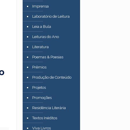
Imprensa
–
Laboratório de Leitura
Leia a Bula
Leituras do Ano
Literatura
Poemas & Poesias
Prêmios
o
Produção de Conteúdo
Projetos
Promoções
Residência Literária
Textos Inéditos
Viva Livros