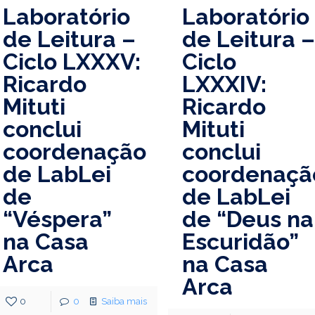
Laboratório
Laboratório
de Leitura –
de Leitura 
Ciclo LXXXV:
Ciclo
Ricardo
LXXXIV:
Mituti
Ricardo
conclui
Mituti
coordenação
conclui
de LabLei
coordenaçã
de
de LabLei
“Véspera”
de “Deus na
na Casa
Escuridão”
Arca
na Casa
Arca
0
0
Saiba mais