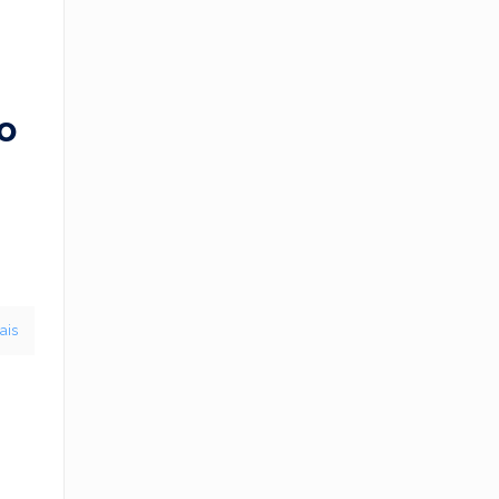
o
ais