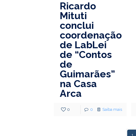
Ricardo
Mituti
conclui
coordenação
de LabLei
de “Contos
de
Guimarães”
na Casa
Arca
0
0
Saiba mais
1