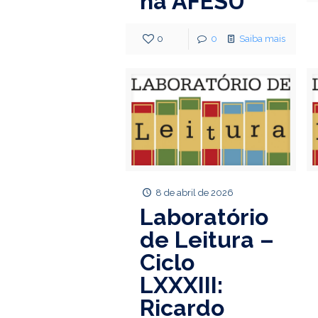
na AFESU
0
0
Saiba mais
8 de abril de 2026
Laboratório
de Leitura –
Ciclo
LXXXIII:
Ricardo