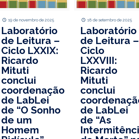
19 de novembro de 2025
18 de setembro de 2025
Laboratório
Laboratório
de Leitura –
de Leitura 
Ciclo LXXIX:
Ciclo
Ricardo
LXXVIII:
Mituti
Ricardo
conclui
Mituti
coordenação
conclui
de LabLei
coordenaçã
de “O Sonho
de LabLei
de um
de “As
Homem
Intermitênc