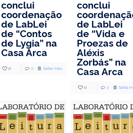
conclui
conclui
coordenação
coordenaçã
de LabLei
de LabLei
de “Contos
de “Vida e
de Lygia” na
Proezas de
Casa Arca
Aléxis
Zorbás” na
0
0
Saiba mais
Casa Arca
0
0
Saiba m