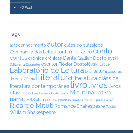
YGFoot
Tags
autor
clássico
clássicos
autoconhecimento
conto
contemporâneo
Companhia das Letras
contos
Dante Gallian
crônica
crônicas
Dostoiévski
escritor
Fiódor Dostoiévski
LabLei
Editora 34
Epígrafes
Laboratório de Leitura
leitura
Leituras
leitor
Literatura
literatura clássica
ler
do Ano
lista
livro
livros
literatura contemporânea
livros
Mituti
narrativa
clássicos
Luis Fernando Veríssimo
narrativas
post
obra
poema
poesia
poemas
poeta
Poesias
Ricardo Mituti
Romance
Shakespeare
Tolstói
William Shakespeare