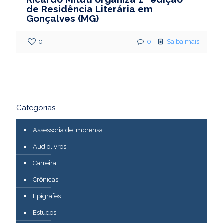
de Residência Literária em
Gonçalves (MG)
0
0
Saiba mais
Categorias
Assessoria de Imprensa
Audiolivros
Carreira
Crônicas
Epígrafes
Estudos