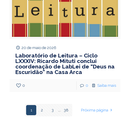
20 de maio de 2026
Laboratório de Leitura – Ciclo
LXXXIV: Ricardo Mituti conclui
coordenação de LabLei de “Deus na
Escuridão” na Casa Arca
0
0
Saiba mais
1
2
3
...
38
Próxima página