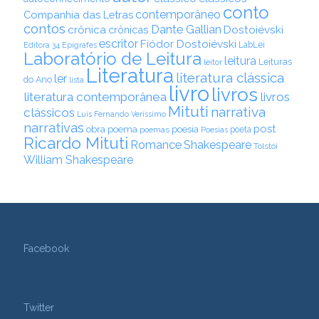
conto
contemporâneo
Companhia das Letras
contos
Dante Gallian
crônica
crônicas
Dostoiévski
escritor
Fiódor Dostoiévski
LabLei
Editora 34
Epígrafes
Laboratório de Leitura
leitura
Leituras
leitor
Literatura
literatura clássica
ler
do Ano
lista
livro
livros
literatura contemporânea
livros
Mituti
narrativa
clássicos
Luis Fernando Veríssimo
narrativas
post
obra
poema
poesia
poemas
poeta
Poesias
Ricardo Mituti
Romance
Shakespeare
Tolstói
William Shakespeare
Facebook
Twitter