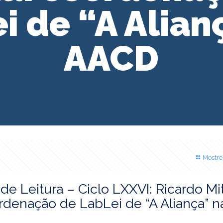
i de “A Alian
AACD
Mostre
de Leitura – Ciclo LXXVI: Ricardo Mit
rdenação de LabLei de “A Aliança” n