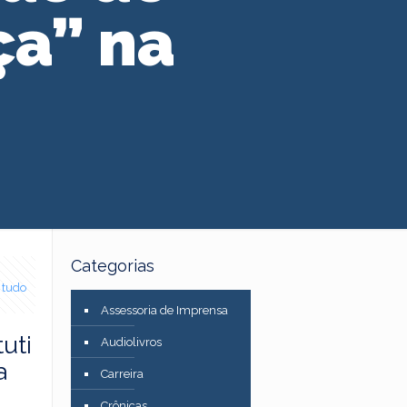
ça” na
Categorias
 tudo
Assessoria de Imprensa
uti
Audiolivros
a
Carreira
Crônicas