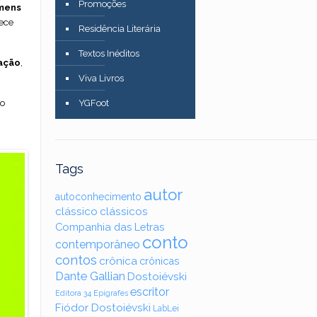
Promoções
omens
ece
Residência Literária
Textos Inéditos
ação
,
Viva Livros
io
YGFoot
Tags
autor
autoconhecimento
clássico
clássicos
Companhia das Letras
conto
contemporâneo
contos
crônica
crônicas
Dante Gallian
Dostoiévski
escritor
Editora 34
Epígrafes
Fiódor Dostoiévski
LabLei