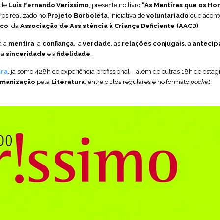
 de
Luis Fernando Verissimo
, presente no livro
“As Mentiras que os H
ros realizado no
Projeto Borboleta
, iniciativa de
voluntariado
que acont
sco
, da
Associação de Assistência à Criança Deficiente (AACD)
.
a a
mentira
, a
confiança
, a
verdade
, as
relações conjugais
, a
antecip
, a
sinceridade
e a
fidelidade
.
ura
, já somo 428h de experiência profissional – além de outras 18h de estág
manização
pela
Literatura
, entre ciclos regulares e no formato
pocket
.