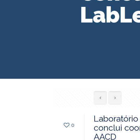
LabLe
Laboratório 
0
conclui coo
AACD