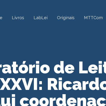
e
Livros
LabLei
Originais
MTTCom
atório de Lei
LXXVI: Ricardo
ui coordena