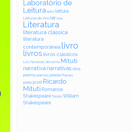
Laboratório de
Leitura
leitura
leitor
ler
Leituras do Ano
lista
Literatura
literatura clássica
literatura
livro
contemporânea
livros
livros clássicos
Mituti
Luis Fernando Veríssimo
narrativa
narrativas
obra
poema
poesia
poemas
Poesias
Ricardo
post
poeta
Mituti
Romance
Shakespeare
William
Tolstói
Shakespeare