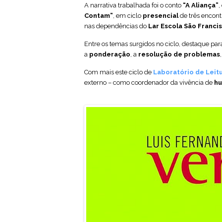
A narrativa trabalhada foi o conto
“A Aliança”
,
Contam”
, em ciclo
presencial
de três encont
nas dependências do
Lar Escola São Franci
Entre os temas surgidos no ciclo, destaque par
a
ponderação
, a
resolução de problemas
Com mais este ciclo de
Laboratório de Leit
externo – como coordenador da vivência de
hu