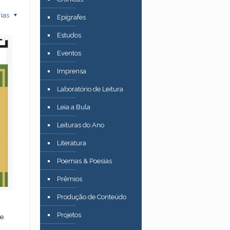
rias
Epígrafes
Estudos
Eventos
Imprensa
Laboratório de Leitura
Leia a Bula
Leituras do Ano
Literatura
Poemas & Poesias
Prêmios
Produção de Conteúdo
Projetos
e.