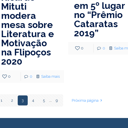
em 5º lugar
Mituti
no “Prêmio
modera
Cataratas
mesa sobre
2019”
Literatura e
Motivação
0
0
Saiba m
na Flipoços
2020
0
0
Saiba mais
1
2
3
4
5
...
9
Próxima página