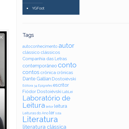
YGFoot
Tags
autor
autoconhecimento
clássico
clássicos
Companhia das Letras
conto
contemporâneo
contos
crônica
crônicas
Dante Gallian
Dostoiévski
escritor
Editora 34
Epígrafes
Fiódor Dostoiévski
LabLei
Laboratório de
Leitura
leitura
leitor
ler
Leituras do Ano
lista
Literatura
literatura clássica