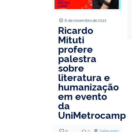
8 de novembro de 2021
Ricardo
Mituti
profere
palestra
sobre
literatura e
humanização
em evento
da
UniMetrocamp
0
0
Saiba mais