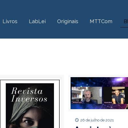
Livros
LabLei
Originais
MTTCom
B
26 de julho de 2021