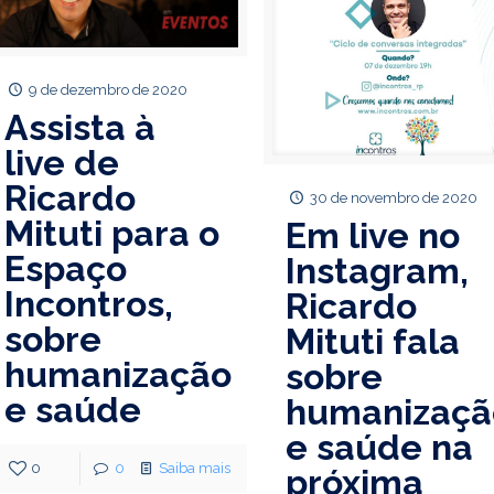
9 de dezembro de 2020
Assista à
live de
Ricardo
30 de novembro de 2020
Mituti para o
Em live no
Espaço
Instagram,
Incontros,
Ricardo
sobre
Mituti fala
humanização
sobre
e saúde
humanizaçã
e saúde na
0
0
Saiba mais
próxima