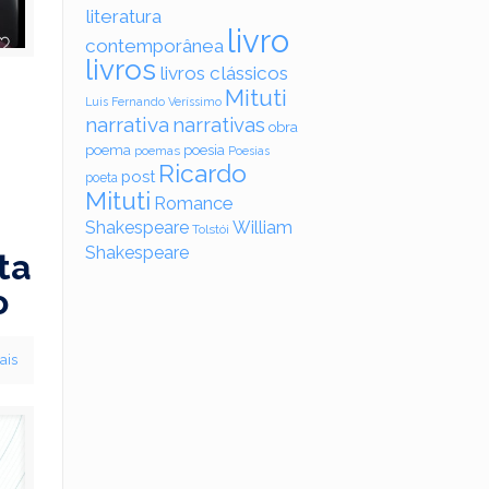
literatura
livro
contemporânea
livros
livros clássicos
Mituti
Luis Fernando Veríssimo
narrativa
narrativas
obra
poema
poesia
poemas
Poesias
Ricardo
post
poeta
Mituti
Romance
Shakespeare
William
Tolstói
Shakespeare
ta
o
ais