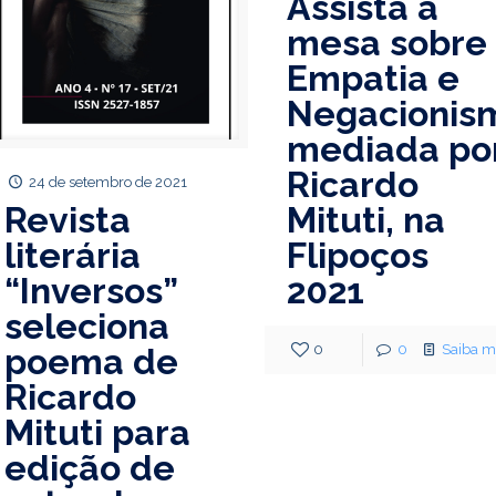
Assista à
mesa sobre
Empatia e
Negacionis
mediada po
Ricardo
24 de setembro de 2021
Mituti, na
Revista
Flipoços
literária
2021
“Inversos”
seleciona
0
0
Saiba m
poema de
Ricardo
Mituti para
edição de