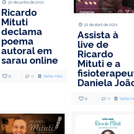
30 de junho de 2021
Ricardo
Mituti
22 de abril de 2021
declama
Assista à
poema
live de
autoral em
Ricardo
sarau online
Mituti e a
fisioterapeu
0
0
Saiba mais
Daniela Joã
0
0
Saiba m