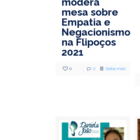
modera
mesa sobre
Empatia e
Negacionismo
na Flipoços
2021
0
0
Saiba mais