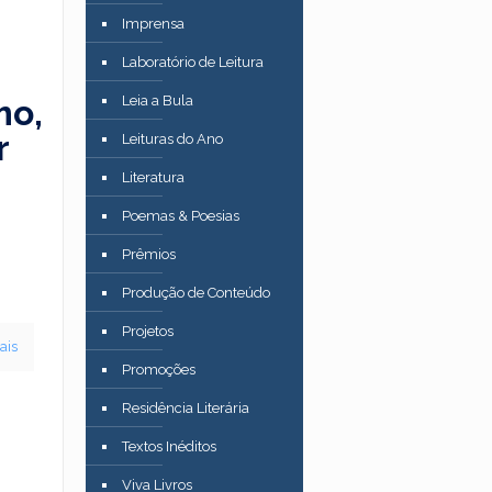
Imprensa
Laboratório de Leitura
mo,
Leia a Bula
r
Leituras do Ano
Literatura
Poemas & Poesias
Prêmios
Produção de Conteúdo
Projetos
ais
Promoções
Residência Literária
Textos Inéditos
Viva Livros