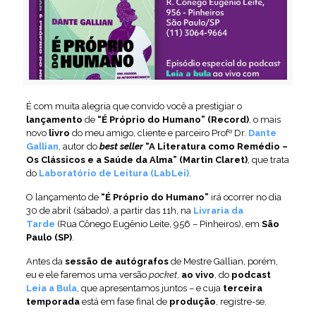
É com muita alegria que convido você a prestigiar o
lançamento
de
“É Próprio do Humano” (Record)
, o mais
novo
livro
do meu amigo, cliente e parceiro Profº Dr.
Dante
Gallian
, autor do
best seller
“A Literatura como Remédio –
Os Clássicos e a Saúde da Alma” (Martin Claret)
, que trata
do
Laboratório de Leitura (LabLei)
.
O lançamento de
“É Próprio do Humano”
irá ocorrer no dia
30 de abril (sábado), a partir das 11h, na
Livraria da
Tarde
(Rua Cônego Eugênio Leite, 956 – Pinheiros), em
São
Paulo (SP)
.
Antes da
sessão de autógrafos
de Mestre Gallian, porém,
eu e ele faremos uma versão
pocket
,
ao vivo
, do
podcast
Leia a Bula
, que apresentamos juntos – e cuja
terceira
temporada
está em fase final de
produção
, registre-se.