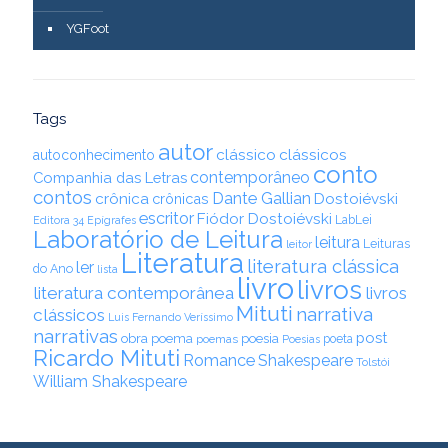
YGFoot
Tags
autor
clássico
clássicos
autoconhecimento
conto
contemporâneo
Companhia das Letras
contos
Dante Gallian
crônica
crônicas
Dostoiévski
escritor
Fiódor Dostoiévski
LabLei
Editora 34
Epígrafes
Laboratório de Leitura
leitura
Leituras
leitor
Literatura
literatura clássica
ler
do Ano
lista
livro
livros
literatura contemporânea
livros
Mituti
narrativa
clássicos
Luis Fernando Veríssimo
narrativas
post
obra
poema
poesia
poemas
poeta
Poesias
Ricardo Mituti
Romance
Shakespeare
Tolstói
William Shakespeare