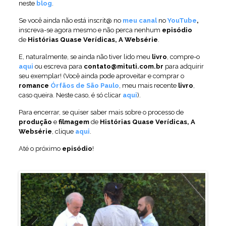
neste
blog
.
Se você ainda não está inscrit@ no
meu canal
no
YouTube
,
inscreva-se agora mesmo e não perca nenhum
episódio
de
Histórias Quase Verídicas, A Websérie
.
E, naturalmente, se ainda não tiver lido meu
livro
, compre-o
aqui
ou escreva para
contato@mituti.com.br
para adquirir
seu exemplar! (Você ainda pode aproveitar e comprar o
romance
Órfãos de São Paulo
, meu mais recente
livro
,
caso queira. Neste caso, é só clicar
aqui
).
Para encerrar, se quiser saber mais sobre o processo de
produção
e
filmagem
de
Histórias Quase Verídicas, A
Websérie
, clique
aqui
.
Até o próximo
episódio
!