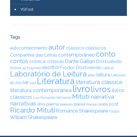
YGFoot
Tags
autor
clássico
clássicos
autoconhecimento
conto
contemporâneo
Companhia das Letras
contos
Dante Gallian
crônica
crônicas
Dostoiévski
escritor
Fiódor Dostoiévski
LabLei
Editora 34
Epígrafes
Laboratório de Leitura
leitura
Leituras
leitor
Literatura
literatura clássica
ler
do Ano
lista
livro
livros
literatura contemporânea
livros
Mituti
narrativa
clássicos
Luis Fernando Veríssimo
narrativas
post
obra
poema
poesia
poemas
poeta
Poesias
Ricardo Mituti
Romance
Shakespeare
Tolstói
William Shakespeare