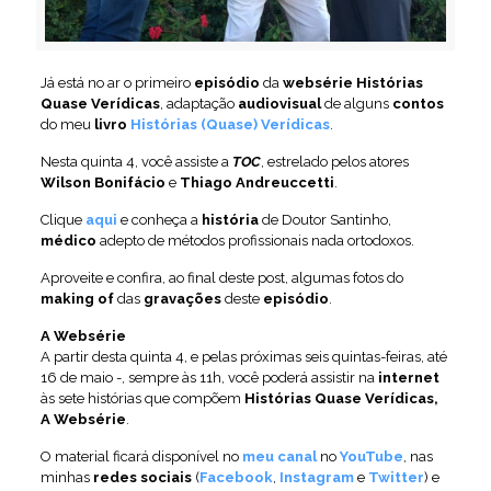
Já está no ar o primeiro
episódio
da
websérie Histórias
Quase Verídicas
, adaptação
audiovisual
de alguns
contos
do meu
livro
Histórias (Quase) Verídicas
.
Nesta quinta 4, você assiste a
TOC
, estrelado pelos atores
Wilson Bonifácio
e
Thiago Andreuccetti
.
Clique
aqui
e conheça a
história
de Doutor Santinho,
médico
adepto de métodos profissionais nada ortodoxos.
Aproveite e confira, ao final deste post, algumas fotos do
making of
das
gravações
deste
episódio
.
A Websérie
A partir desta quinta 4, e pelas próximas seis quintas-feiras, até
16 de maio -, sempre às 11h, você poderá assistir na
internet
às sete histórias que compõem
Histórias Quase Verídicas,
A Websérie
.
O material ficará disponível no
meu canal
no
YouTube
, nas
minhas
redes sociais
(
Facebook
,
Instagram
e
Twitter
) e