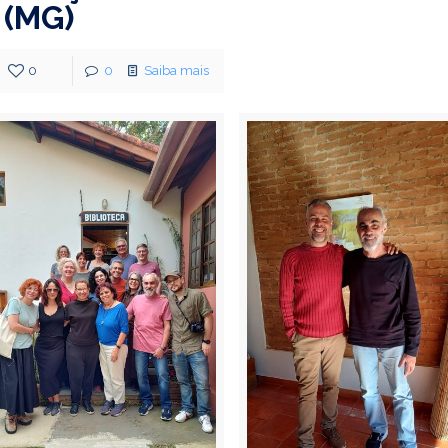
(MG)
0
0
Saiba mais