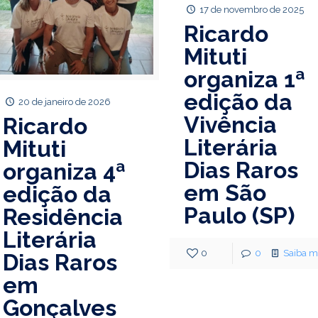
17 de novembro de 2025
Ricardo
Mituti
organiza 1ª
edição da
20 de janeiro de 2026
Vivência
Ricardo
Literária
Mituti
Dias Raros
organiza 4ª
em São
edição da
Paulo (SP)
Residência
Literária
0
0
Saiba m
Dias Raros
em
Gonçalves