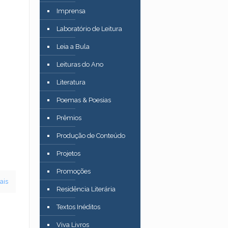
Imprensa
Laboratório de Leitura
Leia a Bula
Leituras do Ano
Literatura
Poemas & Poesias
Prêmios
Produção de Conteúdo
Projetos
Promoções
ais
Residência Literária
Textos Inéditos
Viva Livros