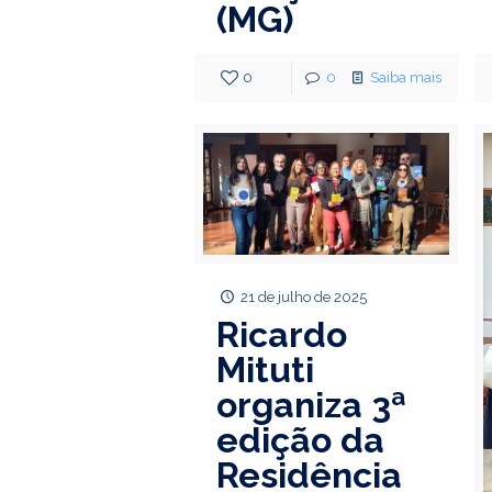
(MG)
0
0
Saiba mais
21 de julho de 2025
Ricardo
Mituti
organiza 3ª
edição da
Residência