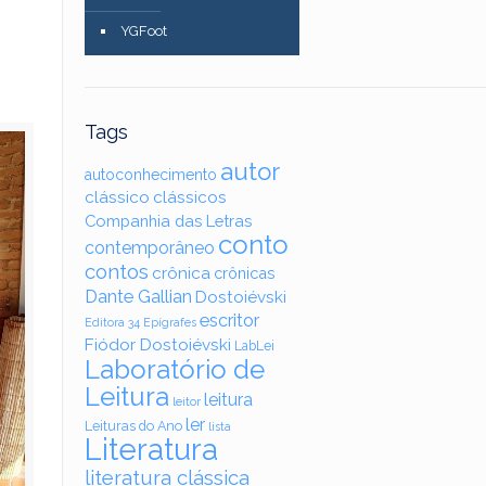
YGFoot
Tags
autor
autoconhecimento
clássico
clássicos
Companhia das Letras
conto
contemporâneo
contos
crônica
crônicas
Dante Gallian
Dostoiévski
escritor
Editora 34
Epígrafes
Fiódor Dostoiévski
LabLei
Laboratório de
Leitura
leitura
leitor
ler
Leituras do Ano
lista
Literatura
literatura clássica