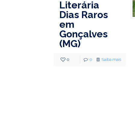
Literária
Dias Raros
em
Gonçalves
(MG)
0
0
Saiba mais