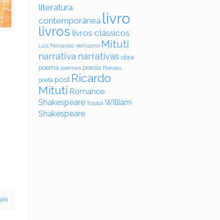
literatura
livro
contemporânea
livros
livros clássicos
Mituti
Luis Fernando Veríssimo
narrativa
narrativas
obra
poema
poesia
poemas
Poesias
Ricardo
post
poeta
Mituti
Romance
Shakespeare
William
Tolstói
Shakespeare
m
ais