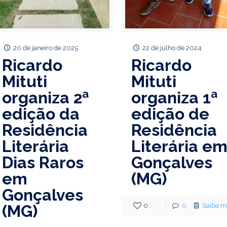
20 de janeiro de 2025
22 de julho de 2024
Ricardo
Ricardo
Mituti
Mituti
organiza 2ª
organiza 1ª
edição da
edição de
Residência
Residência
Literária
Literária e
Dias Raros
Gonçalves
em
(MG)
Gonçalves
(MG)
0
0
Saiba m