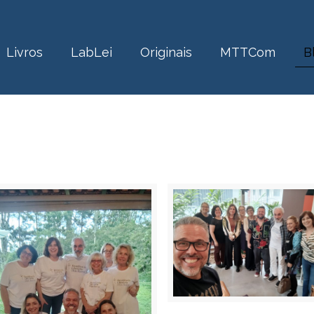
Livros
LabLei
Originais
MTTCom
B